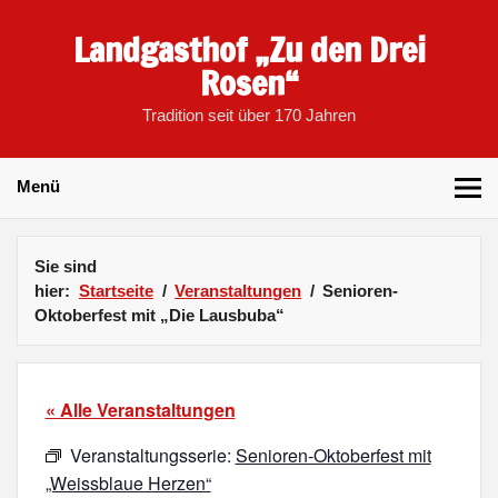
Skip
to
Landgasthof „Zu den Drei
content
Rosen“
Tradition seit über 170 Jahren
Menü
Sie sind
hier:
Startseite
Veranstaltungen
Senioren-
Oktoberfest mit „Die Lausbuba“
« Alle Veranstaltungen
Veranstaltungsserie:
Senioren-Oktoberfest mit
„Weissblaue Herzen“