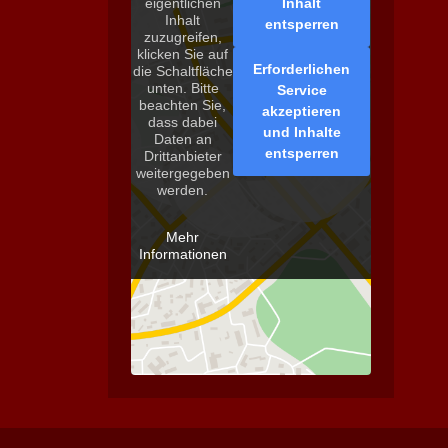
Inhalt
eigentlichen
Inhalt
entsperren
zuzugreifen,
klicken Sie auf
Erforderlichen
die Schaltfläche
unten. Bitte
Service
beachten Sie,
akzeptieren
dass dabei
und Inhalte
Daten an
entsperren
Drittanbieter
weitergegeben
werden.
Mehr
Informationen