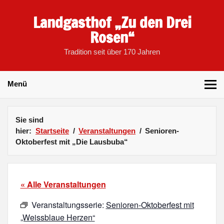
Skip
to
Landgasthof „Zu den Drei
content
Rosen“
Tradition seit über 170 Jahren
Menü
Sie sind
hier:
Startseite
Veranstaltungen
Senioren-
Oktoberfest mit „Die Lausbuba“
« Alle Veranstaltungen
Veranstaltungsserie:
Senioren-Oktoberfest mit
„Weissblaue Herzen“