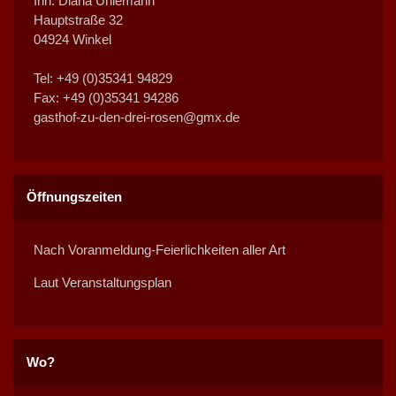
Inh. Diana Uhlemann
e
e
e
e
e
e
e
Hauptstraße 32
n
n
n
n
n
n
n
04924 Winkel
Tel: +49 (0)35341 94829
Fax: +49 (0)35341 94286
gasthof-zu-den-drei-rosen@gmx.de
Öffnungszeiten
Nach Voranmeldung-Feierlichkeiten aller Art
Laut Veranstaltungsplan
Wo?