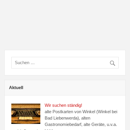
i
-
n
c
.
h
N
t
e
a
n
v
-
N
i
a
v
g
i
g
a
a
t
t
Aktuell
i
i
o
n
Wir suchen ständig!
o
alte Postkarten von Winkel (Winkel bei
n
Bad Liebenwerda), alten
Gastronomiebedarf, alte Geräte, u.v.a.