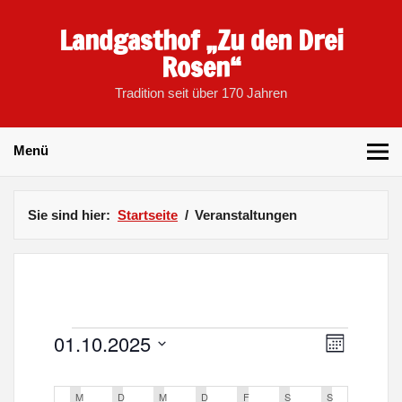
Skip
to
Landgasthof „Zu den Drei
content
Rosen“
Tradition seit über 170 Jahren
Menü
Sie sind hier:
Startseite
Veranstaltungen
V
01.10.2025
A
M
e
o
D
Veranstaltungen
r
n
n
K
a
a
a
M
MONTAG
D
DIENSTAG
M
MITTWOCH
D
DONNERSTAG
F
FREITAG
S
SAMSTAG
S
SONNTAG