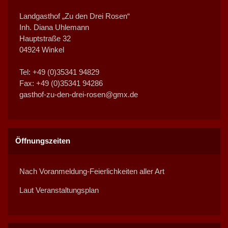
e
u
e
u
e
u
e
u
e
u
e
u
e
u
g
g
g
g
g
g
g
g
n
n
n
n
n
n
n
n
n
n
n
n
n
n
e
Landgasthof „Zu den Drei Rosen“
e
e
e
e
e
e
e
g
g
g
g
g
g
g
n
Inh. Diana Uhlemann
n
n
n
n
n
n
n
e
e
e
e
e
e
e
Hauptstraße 32
n
n
n
n
n
n
n
04924 Winkel
Tel: +49 (0)35341 94829
Fax: +49 (0)35341 94286
gasthof-zu-den-drei-rosen@gmx.de
Öffnungszeiten
Nach Voranmeldung-Feierlichkeiten aller Art
Laut Veranstaltungsplan