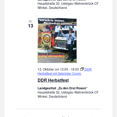
N
Hauptstraße 32, Uebigau-Wahrenbrück OT
t
Winkel, Deutschland
e
a
n
v
-
DI.
13
N
i
a
v
g
i
g
a
a
t
t
i
13. Oktober um 12:00
-
16:00
DDR
i
o
Herbstfest mit Gebrüder Comic
n
o
DDR Herbstfest
Landgasthof „Zu den Drei Rosen“
n
Hauptstraße 32, Uebigau-Wahrenbrück OT
Winkel, Deutschland