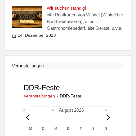
Wir suchen ständig!
alte Postkarten von Winkel (Winkel bei
Bad Liebenwerda), alten
Gastronomiebedarf, alte Geräte, u.v.a.
14. Dezember 2023
Veranstaltungen
DDR-Feste
Veranstaltungen
DDR-Feste
Veranstaltungen
August 2026
M
MONTAG
D
DIENSTAG
M
MITTWOCH
D
DONNERSTAG
F
FREITAG
S
SAMSTAG
S
SONNTAG
K
a