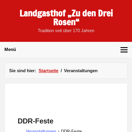
Skip
to
Landgasthof „Zu den Drei
content
Rosen“
Tradition seit über 170 Jahren
Menü
Sie sind hier:
Startseite
Veranstaltungen
DDR-Feste
Veranstaltungen
DDR-Feste