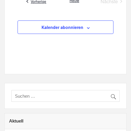
Heute
Nächste
Veranstaltungen
Vorherige
Veranstal
Kalender abonnieren
Aktuell