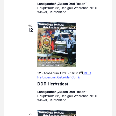
N
t
Landgasthof „Zu den Drei Rosen“
Hauptstraße 32, Uebigau-Wahrenbrück OT
e
a
Winkel, Deutschland
n
v
-
N
MO.
12
i
a
v
g
i
g
a
a
t
t
i
i
o
12. Oktober um 11:30
-
16:00
DDR
n
Herbstfest mit Gebrüder Comic
o
DDR Herbstfest
n
Landgasthof „Zu den Drei Rosen“
Hauptstraße 32, Uebigau-Wahrenbrück OT
Winkel, Deutschland
DI.