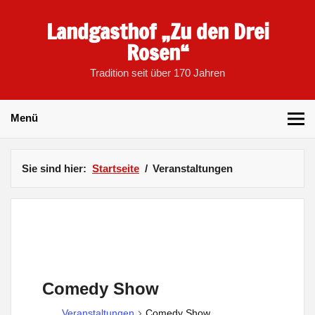
Skip
to
Landgasthof „Zu den Drei
content
Rosen“
Tradition seit über 170 Jahren
Menü
Sie sind hier:
Startseite
Veranstaltungen
Comedy Show
Veranstaltungen
Comedy Show