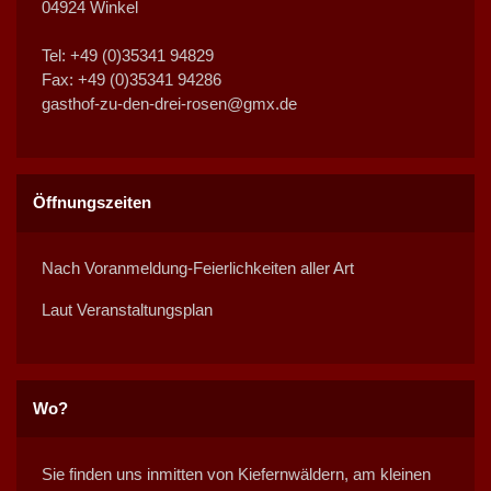
n
n
n
n
n
n
n
04924 Winkel
Tel: +49 (0)35341 94829
Fax: +49 (0)35341 94286
gasthof-zu-den-drei-rosen@gmx.de
Öffnungszeiten
Nach Voranmeldung-Feierlichkeiten aller Art
Laut Veranstaltungsplan
Wo?
Sie finden uns inmitten von Kiefernwäldern, am kleinen