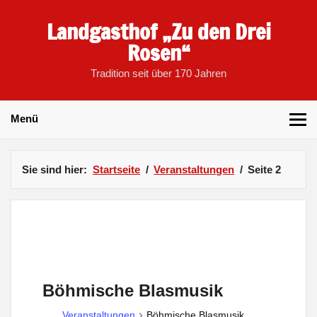
Skip
to
Landgasthof „Zu den Drei
content
Rosen“
Tradition seit über 170 Jahren
Menü
Sie sind hier:
Startseite
Veranstaltungen
Seite 2
Böhmische Blasmusik
Veranstaltungen
Böhmische Blasmusik