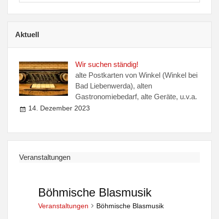
a
l
Aktuell
t
u
Wir suchen ständig!
n
alte Postkarten von Winkel (Winkel bei
Bad Liebenwerda), alten
g
Gastronomiebedarf, alte Geräte, u.v.a.
14. Dezember 2023
e
n
Veranstaltungen
Böhmische Blasmusik
Veranstaltungen
Böhmische Blasmusik